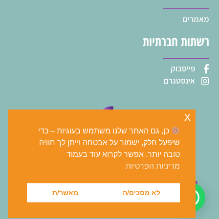
מאמרים
רשתות חברתיות
פייסבוק
אינסטגרם
x
כן, גם האתר שלנו משתמש בעוגיות – כדי
שיפעל חלק, ישמור על אבטחה וייתן לך חוויה
טובה יותר. אפשר לקרוא עוד בעמוד
מדיניות הפרטיות
tomer@shalem-bit.co.il
073-2271413
לא מסכים/ה
מאשר/ת
שמירה אימבר גדיש 9 ,
קרית אונו