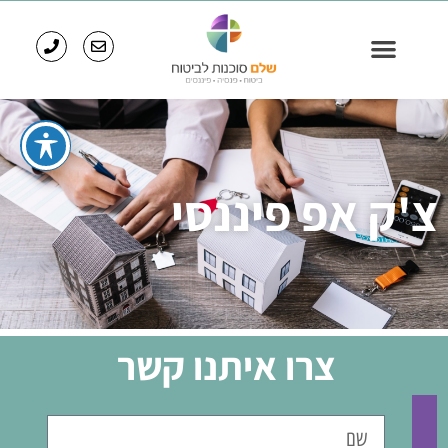
צ'ק אפ פיננסי​
צרו איתנו קשר