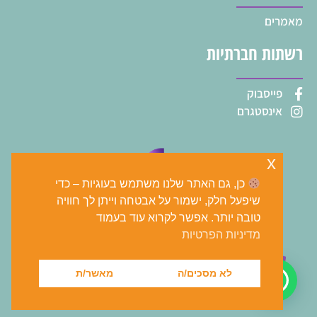
מאמרים
רשתות חברתיות
פייסבוק
אינסטגרם
x
כן, גם האתר שלנו משתמש בעוגיות – כדי
שיפעל חלק, ישמור על אבטחה וייתן לך חוויה
טובה יותר. אפשר לקרוא עוד בעמוד
מדיניות הפרטיות
tomer@shalem-bit.co.il
073-2271413
לא מסכים/ה
מאשר/ת
שמירה אימבר גדיש 9 ,
קרית אונו